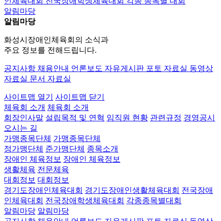
인체육대회
전국장애학생체육대회
각종 종목별 대회
알림마당
알림마당
화성시장애인체육회의 소식과
주요 정보를 전해드립니다.
공지사항
채용안내
언론보도
자유게시판
포토 자료실
동영상
자료실
문서 자료실
사이트맵 열기
사이트맵 닫기
체육회 소개
체육회 소개
회장인사말
설립목적 및 연혁
임직원 현황
관련규정
경영공시
오시는 길
가맹종목단체
가맹종목단체
정가맹단체
준가맹단체
종목소개
장애인 체육정보
장애인 체육정보
생활체육
전문체육
대회정보
대회정보
경기도장애인체육대회
경기도장애인생활체육대회
전국장애
인체육대회
전국장애학생체육대회
각종종목별대회
알림마당
알림마당