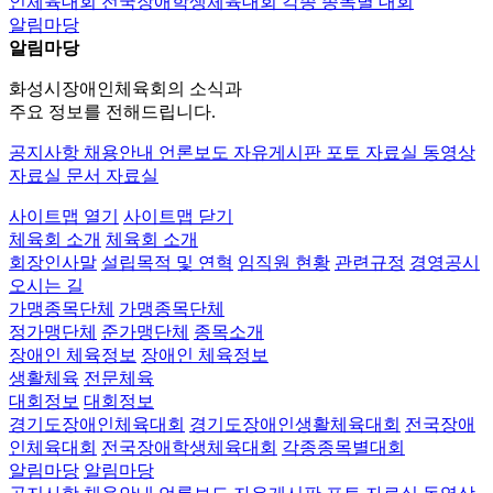
인체육대회
전국장애학생체육대회
각종 종목별 대회
알림마당
알림마당
화성시장애인체육회의 소식과
주요 정보를 전해드립니다.
공지사항
채용안내
언론보도
자유게시판
포토 자료실
동영상
자료실
문서 자료실
사이트맵 열기
사이트맵 닫기
체육회 소개
체육회 소개
회장인사말
설립목적 및 연혁
임직원 현황
관련규정
경영공시
오시는 길
가맹종목단체
가맹종목단체
정가맹단체
준가맹단체
종목소개
장애인 체육정보
장애인 체육정보
생활체육
전문체육
대회정보
대회정보
경기도장애인체육대회
경기도장애인생활체육대회
전국장애
인체육대회
전국장애학생체육대회
각종종목별대회
알림마당
알림마당