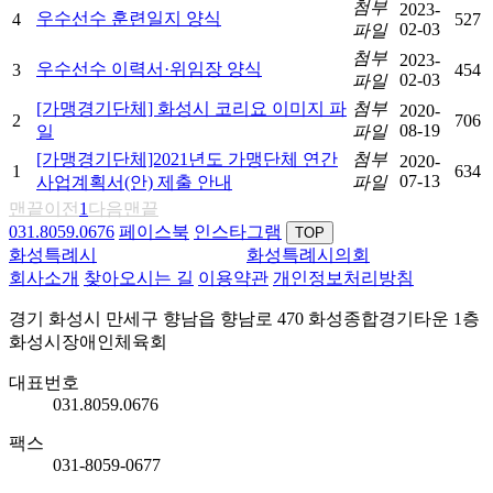
첨부
2023-
우수선수 훈련일지 양식
4
527
02-03
파일
첨부
2023-
우수선수 이력서·위임장 양식
3
454
02-03
파일
[가맹경기단체] 화성시 코리요 이미지 파
첨부
2020-
2
706
08-19
일
파일
[가맹경기단체]2021년도 가맹단체 연간
첨부
2020-
1
634
07-13
사업계획서(안) 제출 안내
파일
맨끝
이전
1
다음
맨끝
031.8059.0676
페이스북
인스타그램
TOP
화성특례시
화성특례시의회
회사소개
찾아오시는 길
이용약관
개인정보처리방침
경기 화성시 만세구 향남읍 향남로 470 화성종합경기타운 1층
화성시장애인체육회
대표번호
031.8059.0676
팩스
031-8059-0677