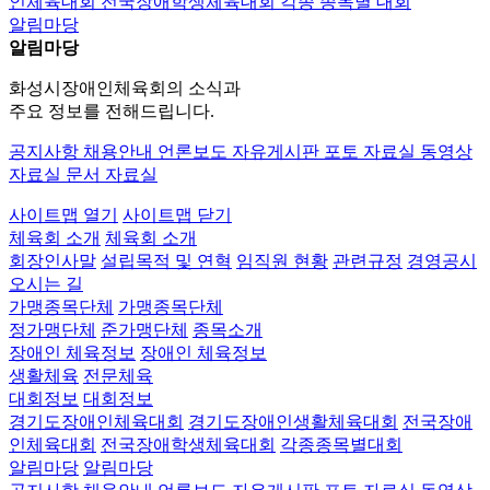
인체육대회
전국장애학생체육대회
각종 종목별 대회
알림마당
알림마당
화성시장애인체육회의 소식과
주요 정보를 전해드립니다.
공지사항
채용안내
언론보도
자유게시판
포토 자료실
동영상
자료실
문서 자료실
사이트맵 열기
사이트맵 닫기
체육회 소개
체육회 소개
회장인사말
설립목적 및 연혁
임직원 현황
관련규정
경영공시
오시는 길
가맹종목단체
가맹종목단체
정가맹단체
준가맹단체
종목소개
장애인 체육정보
장애인 체육정보
생활체육
전문체육
대회정보
대회정보
경기도장애인체육대회
경기도장애인생활체육대회
전국장애
인체육대회
전국장애학생체육대회
각종종목별대회
알림마당
알림마당