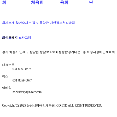
체육회
육회
단
회사소개
찾아오시는 길
이용약관
개인정보처리방침
페이스북
화성특례시
인스타그램
경기 화성시 만세구 향남읍 향남로 470 화성종합경기타운 1층 화성시장애인체육회
대표번호
031.8059.0676
팩스
031-8059-0677
이메일
hs2019city@naver.com
Copyright(C) 2025 화성시장애인체육회. CO.LTD ALL RIGHT RESERVED.