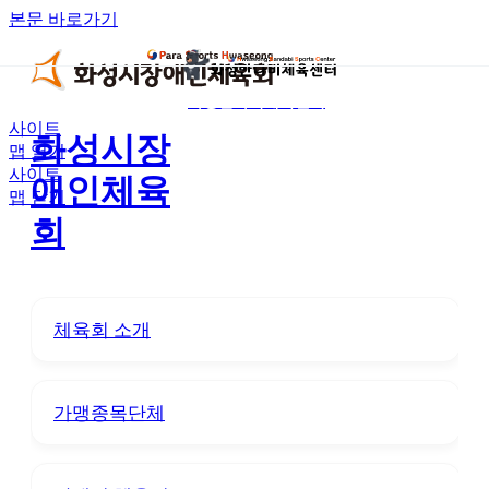
본문 바로가기
화성반다비체육센터
사이트
화성시장
맵 열기
사이트
애인체육
맵 닫기
회
체육회 소개
가맹종목단체