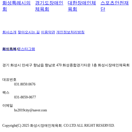
경기도장애인
대한장애인체
스포츠안전재
화성시체육회
체육회
육회
단
회사소개
찾아오시는 길
이용약관
개인정보처리방침
페이스북
화성특례시
인스타그램
경기 화성시 만세구 향남읍 향남로 470 화성종합경기타운 1층 화성시장애인체육회
대표번호
031.8059.0676
팩스
031-8059-0677
이메일
hs2019city@naver.com
Copyright(C) 2025 화성시장애인체육회. CO.LTD ALL RIGHT RESERVED.