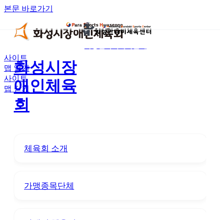
본문 바로가기
화성반다비체육센터
사이트
화성시장
맵 열기
사이트
애인체육
맵 닫기
회
체육회 소개
가맹종목단체