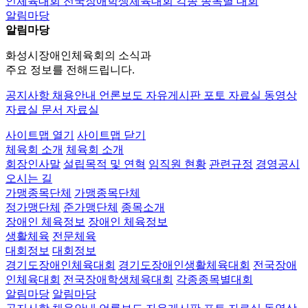
인체육대회
전국장애학생체육대회
각종 종목별 대회
알림마당
알림마당
화성시장애인체육회의 소식과
주요 정보를 전해드립니다.
공지사항
채용안내
언론보도
자유게시판
포토 자료실
동영상
자료실
문서 자료실
사이트맵 열기
사이트맵 닫기
체육회 소개
체육회 소개
회장인사말
설립목적 및 연혁
임직원 현황
관련규정
경영공시
오시는 길
가맹종목단체
가맹종목단체
정가맹단체
준가맹단체
종목소개
장애인 체육정보
장애인 체육정보
생활체육
전문체육
대회정보
대회정보
경기도장애인체육대회
경기도장애인생활체육대회
전국장애
인체육대회
전국장애학생체육대회
각종종목별대회
알림마당
알림마당