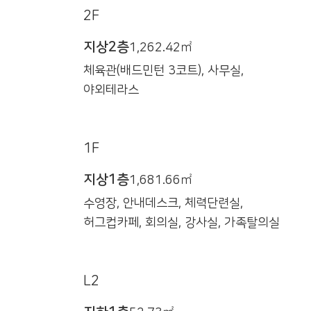
2F
지상2층
1,262.42㎡
체육관(배드민턴 3코트), 사무실,
야외테라스
1F
지상1층
1,681.66㎡
수영장, 안내데스크, 체력단련실,
허그컵카페, 회의실, 강사실, 가족탈의실
L2