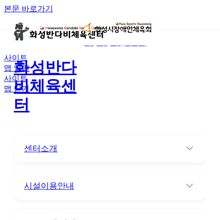
본문 바로가기
화성시장애인체육회
사이트
화성반다
맵 열기
사이트
비체육센
맵 닫기
터
센터소개
시설이용안내