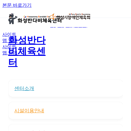
본문 바로가기
화성시장애인체육회
사이트
화성반다
맵 열기
사이트
비체육센
맵 닫기
터
센터소개
시설이용안내